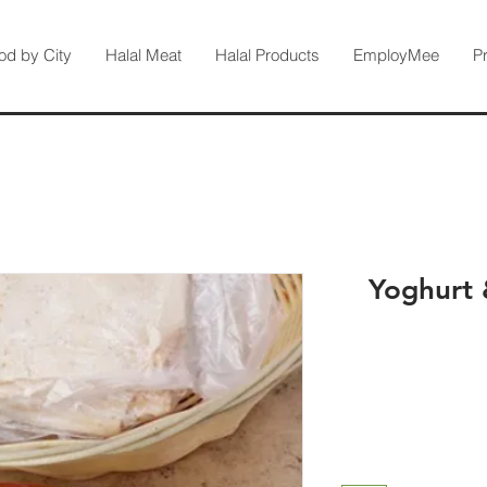
od by City
Halal Meat
Halal Products
EmployMee
P
Yoghurt